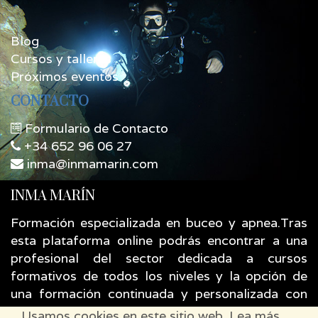
Blog
Cursos y talleres
Próximos eventos
CONTACTO
Formulario de Contacto
+34 652 96 06 27
inma@inmamarin.com
INMA MARÍN
Formación especializada en buceo y apnea.Tras
esta plataforma online podrás encontrar a una
profesional del sector dedicada a cursos
formativos de todos los niveles y la opción de
una formación continuada y personalizada con
entrenamientos guiados y asesoramiento
Usamos cookies en este sitio web. Lea más