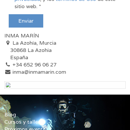
sitio web.
Enviar
INMA MARÍN
La Azohía, Murcia
30868 La Azohia
España
+34 652 96 06 27
inma@inmamarin.com
Blog
Cursos y talleres
Próximos eventos