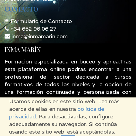
CONTACTO
Formulario de Contacto
+34 652 96 06 27
inma@inmamarin.com
INMA MARÍN
Formación especializada en buceo y apnea.Tras
esta plataforma online podrás encontrar a una
profesional del sector dedicada a cursos
formativos de todos los niveles y la opción de
una formación continuada y personalizada con
entrenamientos guiados y asesoramiento
Usamos cookies en este sitio web. Lea más
permanentes para apoyar tu evolución.
acerca de ellas en nuestra
política de
privacidad
. Para desactivarlas, configure
Con tecnología de
, el #1
Comercio
Odoo
adecuadamente su navegador. Si continúa
electrónico de código abierto
.
usando este sitio web, está aceptándolas.
Copyright ©
INMA MARÍN
-
Términos de Uso
-